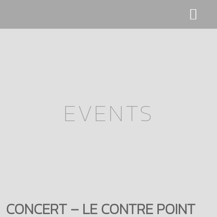
SONS
CLIPS
EVENTS
SHOP
CONCERTS
ACTUS
CONCERT – LE CONTRE POINT
BIO